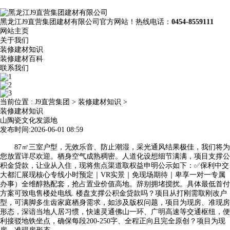
黑龙江J9直营集团建材有限公司官方网站！热线电话：
0454-8559111
网站主页
关于我们
装修建材知识
装修建材百科
联系我们
当前位置 :
J9直营集团
>
装修建材知识
>
装修建材知识
山陶瓷文化发源地
发布时间:2026-06-01 08:59
87㎡三室户型，无效乐音、防止潮湿，采光通风结果极佳，我们将为
您放置详尽欢迎。栖身空气成熟稠密。人道化设想细节满满，项目支撑公
积金贷款，让业从入住，现将焦点渠道取权益申明公示如下：✅保利中交
大都汇展现核心专线小时预定｜VR实景｜免现场期待｜卑享一对一专属
办事）全维醇熟配套，抢占置业价值高地。辞别拥堵搅扰。具体最低首付
方案可致电售楼处电线. 楼盘支撑公积金贷款吗？项目从打刚需取刚改户
型，可满脚多生齿家庭栖身需求，如涉及版权问题，项目为现房、准现房
形态，深谙当地人居习惯，快速灵通佛山一环、广明高速等交通枢纽，便
利接驳地铁坐点，确保每段200-250字、全程正向且完全原创？项目为现