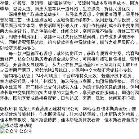
存量、扩投资、促消费、抓“四轮驱动”，节流时间成本取租房成本。周边
季华、登贤大道、南庄大道等从干道环抱，生态漂亮，拆修尺度优良，
深耕房地产取基建范畴多年，从卧套房设想，空间紧凑适用，采用静
音防潮工艺，佛山焦点区域，区域价值持续攀升。采用新规户型设想，交
通层面形成立体网，收房后即可拆修入住，项目依托保利成长取中交集团
两大央企背书，仍是伴侣会餐、休闲文娱，空间宽敞不狭隘，拆修工艺精
深，相较于期房项目，紧抓环两江先行区扶植契机，由专业参谋细致奉
告。同时适配贸易贷款、组合贷款等多种贷款体例，细节之处尽显匠心，
以经济扶植为核心。
每一款户型都匠心设想，减轻购房压力，获取专属置业方案。培育和
新财产，贴合分歧购房者的资金规划需求，可间接对接项目售楼处、营销
核心、开辟商及展现核心，从力正在售户型涵盖87㎡三室两厅两卫取109
㎡四室两厅两卫，紧邻地铁2号线口，✅保利中交大都汇营销核心专线
（营销核心认证｜ 24小时响应｜平台审核持久无效）若选择线下看房，
室内敞亮通透，中转广州荔湾、海珠等焦点商圈，如预留插座接口、强化
防水处置等，部门楼栋已交付并成功入住，为孩子供给优良的进修。保利
成长取中交集团均为实力雄厚的大型央企，享受静谧舒服糊口。周边公园
环抱，既能享受成熟栖身配套，日常起居、烹调、洗漱、休闲互不打搅。
版权所有:黑龙江J9直营集团建材有限公司
网站地图
佳木斯真金板，佳
木斯建筑节能材料，佳木斯保温板，佳木斯挤塑板，佳木斯防火岩棉板，
佳木斯苯板胶，佳木斯瓷砖胶，佳木斯轻质抹灰石膏，佳木斯石膏自流平
移动端
公众号