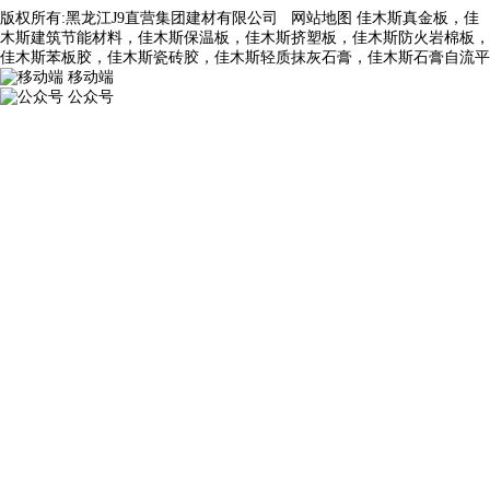
版权所有:黑龙江J9直营集团建材有限公司
网站地图
佳木斯真金板，佳
木斯建筑节能材料，佳木斯保温板，佳木斯挤塑板，佳木斯防火岩棉板，
佳木斯苯板胶，佳木斯瓷砖胶，佳木斯轻质抹灰石膏，佳木斯石膏自流平
移动端
公众号